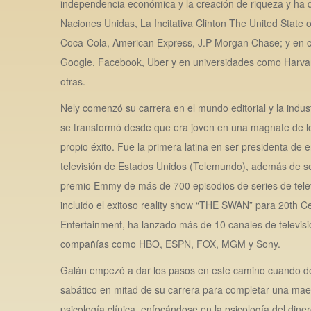
independencia económica y la creación de riqueza y ha 
Naciones Unidas, La Incitativa Clinton The United Sta
Coca-Cola, American Express, J.P Morgan Chase; y en 
Google, Facebook, Uber y en universidades como Harv
otras.
Nely comenzó su carrera en el mundo editorial y la indus
se transformó desde que era joven en una magnate de l
propio éxito. Fue la primera latina en ser presidenta de
televisión de Estados Unidos (Telemundo), además de s
premio Emmy de más de 700 episodios de series de telev
incluido el exitoso reality show “THE SWAN” para 20th 
Entertainment, ha lanzado más de 10 canales de televisi
compañías como HBO, ESPN, FOX, MGM y Sony.
Galán empezó a dar los pasos en este camino cuando de
sabático en mitad de su carrera para completar una mae
psicología clínica, enfocándose en la psicología del din