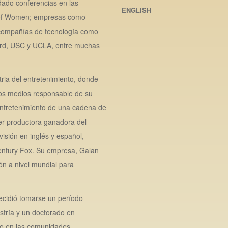
dado conferencias en las
ENGLISH
te of Women; empresas como
compañías de tecnología como
ard, USC y UCLA, entre muchas
tria del entretenimiento, donde
os medios responsable de su
 entretenimiento de una cadena de
er productora ganadora del
isión en inglés y español,
Century Fox. Su empresa, Galan
ón a nivel mundial para
cidió tomarse un período
stría y un doctorado en
ero en las comunidades